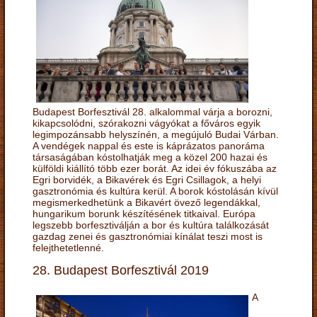
Budapest Borfesztivál 28. alkalommal várja a borozni,
kikapcsolódni, szórakozni vágyókat a főváros egyik
legimpozánsabb helyszínén, a megújuló Budai Várban.
A vendégek nappal és este is káprázatos panoráma
társaságában kóstolhatják meg a közel 200 hazai és
külföldi kiállító több ezer borát. Az idei év fókuszába az
Egri borvidék, a Bikavérek és Egri Csillagok, a helyi
gasztronómia és kultúra kerül. A borok kóstolásán kívül
megismerkedhetünk a Bikavért övező legendákkal,
hungarikum borunk készítésének titkaival. Európa
legszebb borfesztiválján a bor és kultúra találkozását
gazdag zenei és gasztronómiai kínálat teszi most is
felejthetetlenné.
28. Budapest Borfesztivál 2019
A