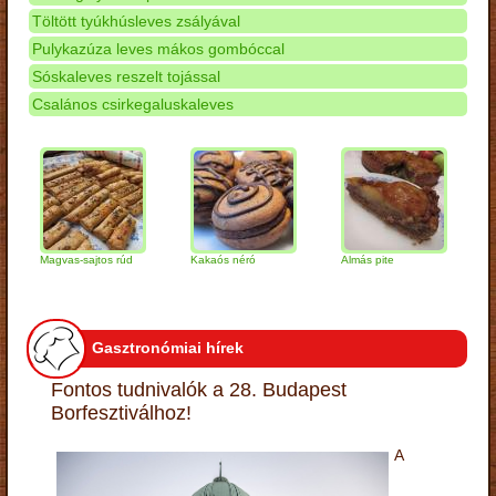
Töltött tyúkhúsleves zsályával
Pulykazúza leves mákos gombóccal
Sóskaleves reszelt tojással
Csalános csirkegaluskaleves
Magvas-sajtos rúd
Kakaós néró
Almás pite
Zabpely
túrógo
Gasztronómiai hírek
Fontos tudnivalók a 28. Budapest
Borfesztiválhoz!
A