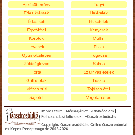
Aprósütemény
Fagyi
Édes krémek
Halételek
Édes süti
Húsételek
Egytálétel
Kenyerek
Köretek
Muffin
Levesek
Pizza
Gyümölcsleves
Pogácsa
Zöldségleves
Saláta
Torta
Szárnyas ételek
Grill ételek
Tészta
Mézes süti
Tojásos étel
Sajtétel
Vegetáriánus
|
|
|
Impresszum
Médiaajánlat
Adatvédelem
|
Felhasználási feltételek
+Gasztrostúdió.hu
Copyright: Gasztrostúdió.hu Online Gasztronómiai
és Képes Receptmagazin 2003-2026