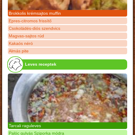
Brokkolis krémsajtos muffin
Epres-citromos frissítő
Csokoládés-diós szendvics
Magvas-sajtos rúd
Kakaós néró
Almás pite
Leves receptek
Tarcali raguleves
Palóc gulyás Sziporka módra