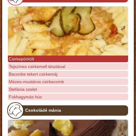
Csirkepörkölt
Tejszínes csirkemell tésztával
Baconbe tekert csirkemáj
Mézes-mustáros csirkecomb
Stefánia szelet
Fokhagymás hús
Csokoládé mánia