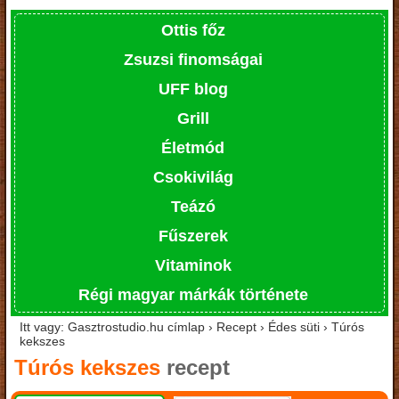
Ottis főz
Zsuzsi finomságai
UFF blog
Grill
Életmód
Csokivilág
Teázó
Fűszerek
Vitaminok
Régi magyar márkák története
Itt vagy: Gasztrostudio.hu címlap › Recept › Édes süti › Túrós
kekszes
Túrós kekszes
recept