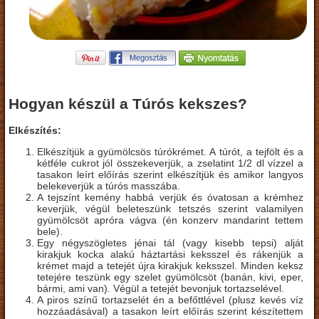
Hogyan készül a Túrós kekszes?
Elkészítés:
Elkészítjük a gyümölcsös túrókrémet. A túrót, a tejfölt és a
kétféle cukrot jól összekeverjük, a zselatint 1/2 dl vízzel a
tasakon leírt előírás szerint elkészítjük és amikor langyos
belekeverjük a túrós masszába.
A tejszínt kemény habbá verjük és óvatosan a krémhez
keverjük, végül beleteszünk tetszés szerint valamilyen
gyümölcsöt apróra vágva (én konzerv mandarint tettem
bele).
Egy négyszögletes jénai tál (vagy kisebb tepsi) alját
kirakjuk kocka alakú háztartási keksszel és rákenjük a
krémet majd a tetejét újra kirakjuk keksszel. Minden keksz
tetejére teszünk egy szelet gyümölcsöt (banán, kivi, eper,
bármi, ami van). Végül a tetejét bevonjuk tortazselével.
A piros színű tortazselét én a befőttlével (plusz kevés víz
hozzáadásával) a tasakon leírt előírás szerint készítettem