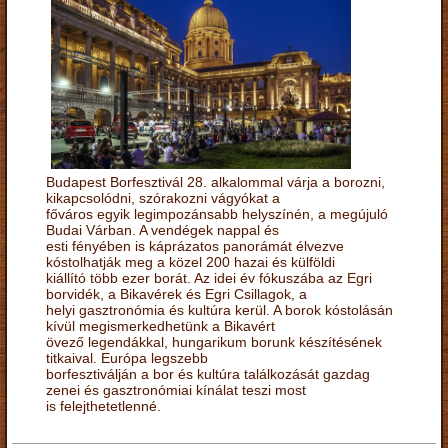
Budapest Borfesztivál 28. alkalommal várja a borozni,
kikapcsolódni, szórakozni vágyókat a
főváros egyik legimpozánsabb helyszínén, a megújuló
Budai Várban. A vendégek nappal és
esti fényében is káprázatos panorámát élvezve
kóstolhatják meg a közel 200 hazai és külföldi
kiállító több ezer borát. Az idei év fókuszába az Egri
borvidék, a Bikavérek és Egri Csillagok, a
helyi gasztronómia és kultúra kerül. A borok kóstolásán
kívül megismerkedhetünk a Bikavért
övező legendákkal, hungarikum borunk készítésének
titkaival. Európa legszebb
borfesztiválján a bor és kultúra találkozását gazdag
zenei és gasztronómiai kínálat teszi most
is felejthetetlenné.