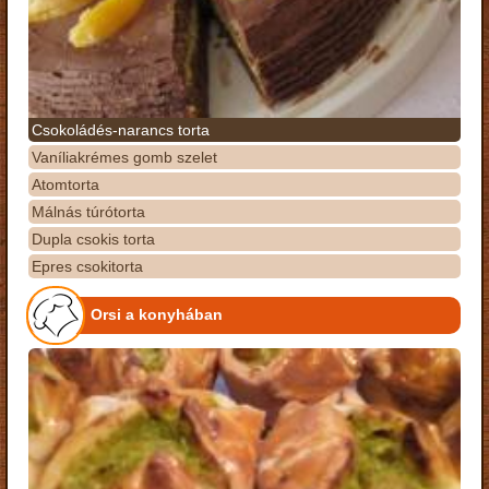
Csokoládés-narancs torta
Vaníliakrémes gomb szelet
Atomtorta
Málnás túrótorta
Dupla csokis torta
Epres csokitorta
Orsi a konyhában