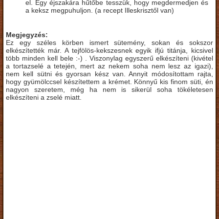
el. Egy éjszakára hűtőbe tesszük, hogy megdermedjen és
a keksz megpuhuljon. (a recept Illeskrisztől van)
Megjegyzés:
Ez egy széles körben ismert sütemény, sokan és sokszor
elkészítették már. A tejfölös-kekszesnek egyik ifjú titánja, kicsivel
több minden kell bele :-) . Viszonylag egyszerű elkészíteni (kivétel
a tortazselé a tetején, mert az nekem soha nem lesz az igazi),
nem kell sütni és gyorsan kész van. Annyit módosítottam rajta,
hogy gyümölccsel készítettem a krémet. Könnyű kis finom süti, én
nagyon szeretem, még ha nem is sikerül soha tökéletesen
elkészíteni a zselé miatt.