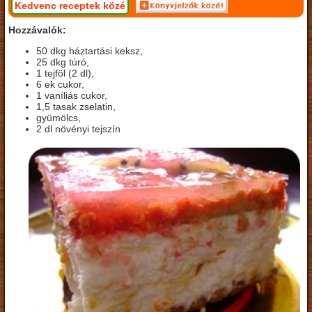
Kedvenc receptek közé
Hozzávalók:
50 dkg háztartási keksz,
25 dkg túró,
1 tejföl (2 dl),
6 ek cukor,
1 vaníliás cukor,
1,5 tasak zselatin,
gyümölcs,
2 dl növényi tejszín